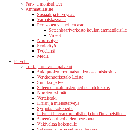
Pari- ja monisuhteet
Ammattilaisille
Sosiaali-ja terveysala
Varhaiskasvatus
Perusopetus ja toinen aste
Sateenkaariverkosto koulun ammattilaisille
Videot
Nuorisotyö
Seniorityö
Työelämä
Media
Palvelut
Tuki- ja neuvontapalvelut
Sukupuolen moninaisuuden osaamiskeskus
Verkkonuorisotalo Loiste
Sinuiksi-palvelu
Sateenkaari-ihmisten perhesuhdekeskus
Nuorten ryhmät
Vertaistuki
Kriisit ja mielenterveys
Syrjintää kokeneille
Palvelut intersukupuolisille ja heidän läheisilleen
Sateenkaariperheiden neuvonta
Väkivaltaa kokeneille
Seksuaalisuus ja seksuaaliterveys