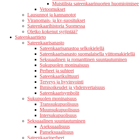
Muistilista sateenkaarinuorten huomioimise
Vetoomukset
Lausunnot ja kannanotot
Viranomais- ja kv-suositukset
Sateenkaarihistoria Suomessa
Oletko kokenut syrjintää?
Sateenkaaritieto
Sateenkaarisanasto
Sateenkaarisanastoa selkokielellä
Sateenkaarisanasto suomalaisella viittomakielellä
Seksuaalinen ja romanttinen suuntautuminen
Sukupuolen moninaisuus
Perheet ja suhteet
Sateenkaarikulttuuri
Terveys ja hyvinvointi
Ihmisoikeudet ja yhdenvertaisuus
Sateenkaarisymbolit
Sukupuolen moninaisuus
Transsukupuolisuus
Muunsukupuolisuus
Intersukupuolisuus
Seksuaalinen suuntautuminen
Aseksuaalisuus
Panseksuaalisuus
Sateenkaariperheet