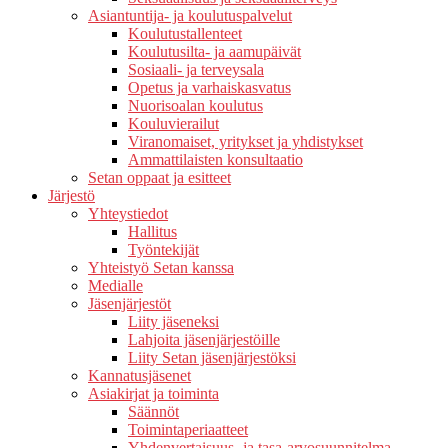
Asiantuntija- ja koulutuspalvelut
Koulutustallenteet
Koulutusilta- ja aamupäivät
Sosiaali- ja terveysala
Opetus ja varhaiskasvatus
Nuorisoalan koulutus
Kouluvierailut
Viranomaiset, yritykset ja yhdistykset
Ammattilaisten konsultaatio
Setan oppaat ja esitteet
Järjestö
Yhteystiedot
Hallitus
Työntekijät
Yhteistyö Setan kanssa
Medialle
Jäsenjärjestöt
Liity jäseneksi
Lahjoita jäsenjärjestöille
Liity Setan jäsenjärjestöksi
Kannatusjäsenet
Asiakirjat ja toiminta
Säännöt
Toimintaperiaatteet
Yhdenvertaisuus- ja tasa-arvosuunnitelma