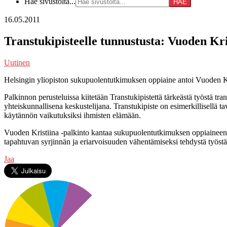
Hae sivustolta...
16.05.2011
Transtukipisteelle tunnustusta: Vuoden Kri
Uutinen
Helsingin yliopiston sukupuolentutkimuksen oppiaine antoi Vuoden Kri
Palkinnon perusteluissa kiitetään Transtukipistettä tärkeästä työstä t
yhteiskunnallisena keskustelijana. Transtukipiste on esimerkillisellä 
käytännön vaikutuksiksi ihmisten elämään.
Vuoden Kristiina -palkinto kantaa sukupuolentutkimuksen oppiaineen e
tapahtuvan syrjinnän ja eriarvoisuuden vähentämiseksi tehdystä työst
Jaa