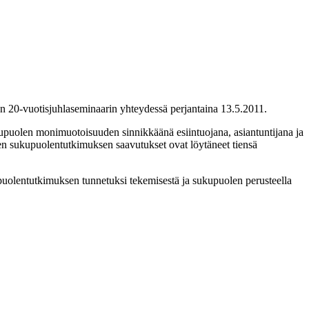
en 20-vuotisjuhlaseminaarin yhteydessä perjantaina 13.5.2011.
sukupuolen monimuotoisuuden sinnikkäänä esiintuojana, asiantuntijana ja
lisen sukupuolentutkimuksen saavutukset ovat löytäneet tiensä
puolentutkimuksen tunnetuksi tekemisestä ja sukupuolen perusteella