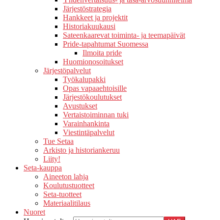
Järjestöstrategia
Hankkeet ja projektit
Historiakuukausi
Sateenkaarevat toiminta- ja teemapäivät
Pride-tapahtumat Suomessa
Ilmoita pride
Huomionosoitukset
Järjestöpalvelut
Työkalupakki
Opas vapaaehtoisille
Järjestökoulutukset
Avustukset
Vertaistoiminnan tuki
Varainhankinta
Viestintäpalvelut
Tue Setaa
Arkisto ja historiankeruu
Liity!
Seta-kauppa
Aineeton lahja
Koulutustuotteet
Seta-tuotteet
Materiaalitilaus
Nuoret