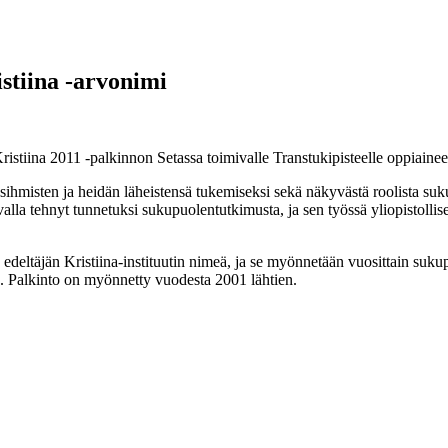
stiina -arvonimi
stiina 2011 -palkinnon Setassa toimivalle Transtukipisteelle oppiaine
ransihmisten ja heidän läheistensä tukemiseksi sekä näkyvästä roolista 
tavalla tehnyt tunnetuksi sukupuolentutkimusta, ja sen työssä yliopistol
deltäjän Kristiina-instituutin nimeä, ja se myönnetään vuosittain suku
ä. Palkinto on myönnetty vuodesta 2001 lähtien.