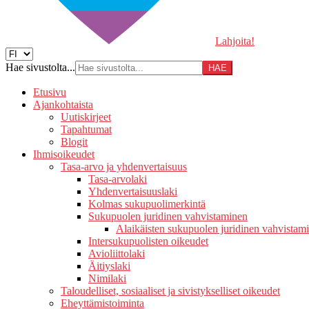
Lahjoita!
Hae sivustolta...
Etusivu
Ajankohtaista
Uutiskirjeet
Tapahtumat
Blogit
Ihmisoikeudet
Tasa-arvo ja yhdenvertaisuus
Tasa-arvolaki
Yhdenvertaisuuslaki
Kolmas sukupuolimerkintä
Sukupuolen juridinen vahvistaminen
Alaikäisten sukupuolen juridinen vahvistam
Intersukupuolisten oikeudet
Avioliittolaki
Äitiyslaki
Nimilaki
Taloudelliset, sosiaaliset ja sivistykselliset oikeudet
Eheyttämistoiminta